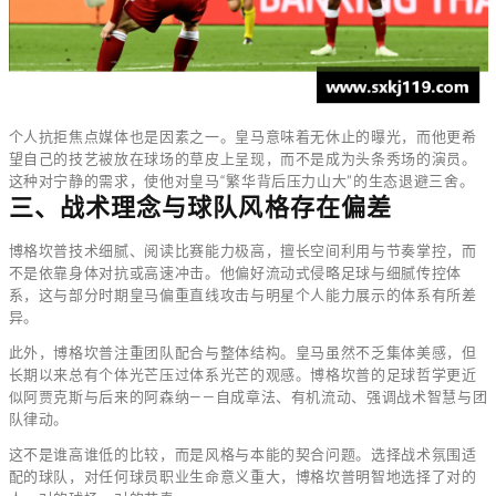
个人抗拒焦点媒体也是因素之一。皇马意味着无休止的曝光，而他更希
望自己的技艺被放在球场的草皮上呈现，而不是成为头条秀场的演员。
这种对宁静的需求，使他对皇马“繁华背后压力山大”的生态退避三舍。
三、战术理念与球队风格存在偏差
博格坎普技术细腻、阅读比赛能力极高，擅长空间利用与节奏掌控，而
不是依靠身体对抗或高速冲击。他偏好流动式侵略足球与细腻传控体
系，这与部分时期皇马偏重直线攻击与明星个人能力展示的体系有所差
异。
此外，博格坎普注重团队配合与整体结构。皇马虽然不乏集体美感，但
长期以来总有个体光芒压过体系光芒的观感。博格坎普的足球哲学更近
似阿贾克斯与后来的阿森纳——自成章法、有机流动、强调战术智慧与团
队律动。
这不是谁高谁低的比较，而是风格与本能的契合问题。选择战术氛围适
配的球队，对任何球员职业生命意义重大，博格坎普明智地选择了对的