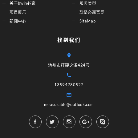
关于bwin必赢
服务类型
项目展示
联络必赢官网
新闻中心
SiteMap
找到我们
池州市打硬之泽424号
13594780522
measurable@outlook.com