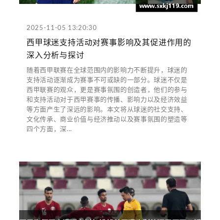
2025-11-05 13:20:30
西甲球迷支持活动对赛事影响及其促进作用的
深入分析与探讨
随着西甲联赛在全球范围内的影响力不断提升，球迷的
支持活动逐渐成为赛事不可或缺的一部分。球迷不仅是
西甲联赛的观众，更是赛事氛围的创造者，他们的参与
和支持活动对于西甲赛事的传播、影响力以及经济效益
等方面产生了深远的影响。本文将从球迷的社交支持、
文化传承、商业价值与经济推动以及赛事氛围的塑造等
四个方面，深...