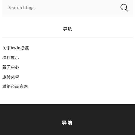
Search blog...
导航
关于bwin必赢
项目展示
新闻中心
服务类型
联络必赢官网
导航