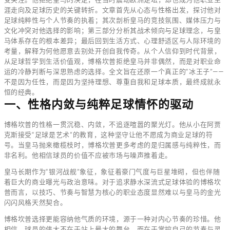
涯走向及足球历史的关键转折。文章首先从心态与性格出发，探讨他对
足球纯粹性与个人节奏的执着；其次剖析皇马的竞技氛围、媒体压力与
文化冲突对他选择的影响；第三部分分析其战术倾向与足球理念，与皇
马体系存在的根本差异；最后回到生活方式、心理舒适区与人际环境的
考量，解释为何他愿意去别处开创自我传奇。从个人信仰到时代背景，
从足球哲学到生活价值观，博格坎普拒绝皇马并非偶然，而是对职业命
运的冷静判断与深思熟虑的选择。全文旨在还原一个真正的“冰王子”——
不是因为任性，而是因为坚持理想、尊重自我和足球本质，最终成就永
恒的经典。
一、性格内敛与纯粹足球情怀的驱动
博格坎普的性格一贯沉稳、内敛，不追逐喧嚣的聚光灯。他从小在阿贾
克斯接受“足球是艺术”的教育，这种坚守让他不愿成为商业足球的符
号。当皇马抛来橄榄枝时，博格坎普更多考虑的是归属感与纯粹性，而
非名利。他相信球员的价值不应被市场与噪声推着走。
皇马长期作为“银河战舰”象征，象征着豪门气度与巨星堆砌，但也伴随
着巨大的商业曝光与政治意味。对于追求静水深流式足球体验的博格坎
普而言，以技巧、节奏与智慧为核心的职业态度显然难以与皇马的金光
闪闪风格天然契合。
博格坎普选择更能容纳他气质的环境，源于一种对内心节奏的珍惜。他
相信，球员的伟大不在于站上最大的舞台，而在于掌控自己的节奏与灵