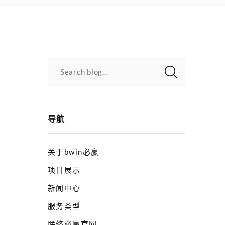
Search blog...
导航
关于bwin必赢
项目展示
新闻中心
服务类型
联络必赢官网