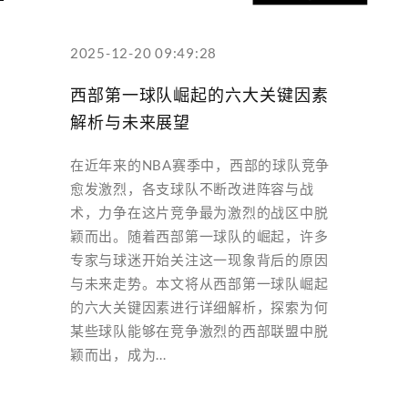
2025-12-20 09:49:28
西部第一球队崛起的六大关键因素
解析与未来展望
在近年来的NBA赛季中，西部的球队竞争
愈发激烈，各支球队不断改进阵容与战
术，力争在这片竞争最为激烈的战区中脱
颖而出。随着西部第一球队的崛起，许多
专家与球迷开始关注这一现象背后的原因
与未来走势。本文将从西部第一球队崛起
的六大关键因素进行详细解析，探索为何
某些球队能够在竞争激烈的西部联盟中脱
颖而出，成为...