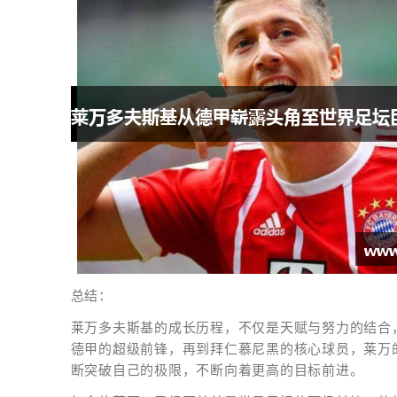
总结：
莱万多夫斯基的成长历程，不仅是天赋与努力的结合
德甲的超级前锋，再到拜仁慕尼黑的核心球员，莱万
断突破自己的极限，不断向着更高的目标前进。