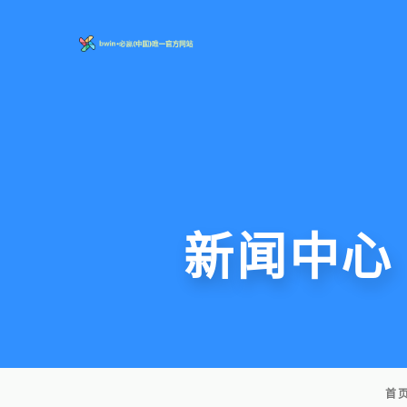
新闻中心
首