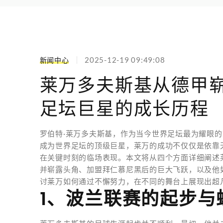
新闻中心
2025-12-19 09:49:08
莱万多夫斯基从德甲
足坛巨星的成长历程
罗伯特·莱万多夫斯基，作为当今世界足坛最为耀眼
成为世界足坛的顶级巨星，莱万的成功不仅仅是依靠
在关键时刻的临场表现。本文将从四个方面详细阐述
并崭露头角、加盟拜仁慕尼黑后的巨大飞跃，以及他
讨莱万如何通过不懈努力，在不同的舞台上展现出超
1、波兰联赛的起步与