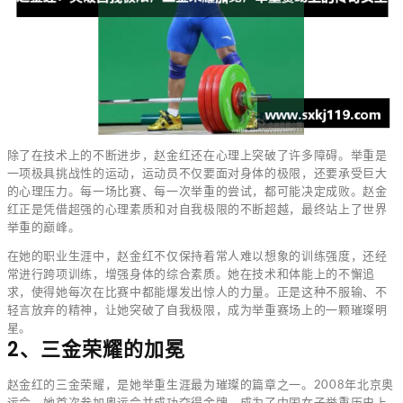
除了在技术上的不断进步，赵金红还在心理上突破了许多障碍。举重是
一项极具挑战性的运动，运动员不仅要面对身体的极限，还要承受巨大
的心理压力。每一场比赛、每一次举重的尝试，都可能决定成败。赵金
红正是凭借超强的心理素质和对自我极限的不断超越，最终站上了世界
举重的巅峰。
在她的职业生涯中，赵金红不仅保持着常人难以想象的训练强度，还经
常进行跨项训练，增强身体的综合素质。她在技术和体能上的不懈追
求，使得她每次在比赛中都能爆发出惊人的力量。正是这种不服输、不
轻言放弃的精神，让她突破了自我极限，成为举重赛场上的一颗璀璨明
星。
2、三金荣耀的加冕
赵金红的三金荣耀，是她举重生涯最为璀璨的篇章之一。2008年北京奥
运会，她首次参加奥运会并成功夺得金牌，成为了中国女子举重历史上