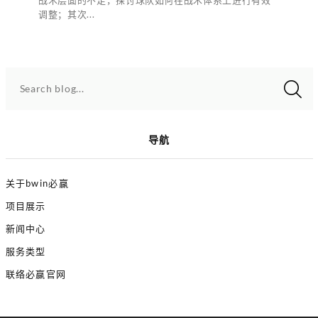
调整；其次...
Search blog...
导航
关于bwin必赢
项目展示
新闻中心
服务类型
联络必赢官网