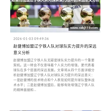
2026-01-03 09:49:36
赵健博加盟辽宁铁人队对球队实力提升的深远
意义分析
赵健博加盟辽宁铁人队无疑是球队实力提升的一个重要
契机。这一转会不仅意味着个人实力的增强，更代表着
球队在多个层面的深远发展。文章将从四个方面详细分
析赵健博加盟辽宁铁人队对球队实力提升的深远意义：
一是赵健博的技术特点和个人表现如何提升球队整体战
术水平；二是赵健博加盟后，能够有效增强辽宁铁人队
的精神面貌和...