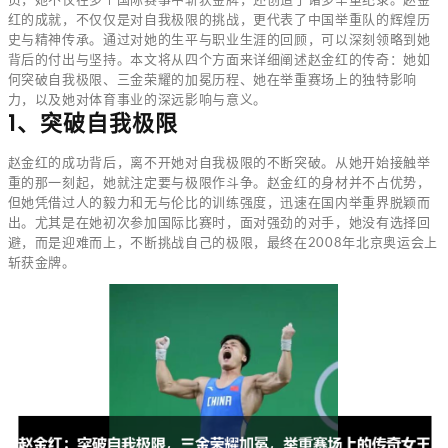
红的成就，不仅仅是对自我极限的挑战，更代表了中国举重队的辉煌历
史与精神传承。通过对她的生平与职业生涯的回顾，可以深刻领略到她
背后的付出与坚持。本文将从四个方面来详细阐述赵金红的传奇：她如
何突破自我极限、三金荣耀的加冕历程、她在举重赛场上的独特影响
力，以及她对体育事业的深远影响与意义。
1、突破自我极限
赵金红的成功背后，离不开她对自我极限的不断突破。从她开始接触举
重的那一刻起，她就注定要与极限作斗争。赵金红的身材并不占优势，
但她凭借过人的毅力和无与伦比的训练强度，迅速在国内举重界脱颖而
出。尤其是在她初次参加国际比赛时，面对强劲的对手，她没有选择回
避，而是迎难而上，不断挑战自己的极限，最终在2008年北京奥运会上
斩获金牌。