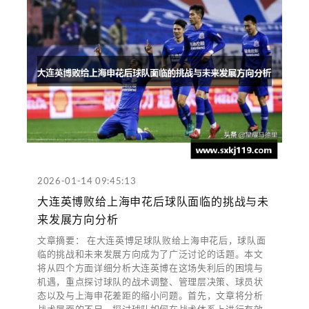
2026-01-14 09:45:13
大连英博败给上海申花后球队面临的挑战与未
来发展方向分析
文章摘要： 在大连英博足球队败给上海申花后，球队面
临的挑战和未来发展方向成为了广泛讨论的话题。本文
将从四个方面详细分析大连英博在这场失利后的困境与
机遇，重点探讨球队的战术调整、管理层决策、球员状
态以及与上海申花差距的缩小问题。首先，文章将分析
战术层面的不足，探讨球队如何在战术体系上进行有效