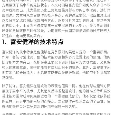
方面展现了高水平的竞技状态。本文将围绕富安健洋如何从众多日本球
员中脱颖而出，成为英超历史上第九位最具影响力的日本球员，进行详
细阐述。文章将从富安健洋的技术特点、英超适应情况、职业生涯成就
以及日本足球的国际化影响等方面，逐步分析其成功的原因。在这些方
面的探讨中，本文将不仅仅聚焦于富安健洋的个人努力，还会考虑到他
所处的足球环境与时代背景，力图展现一位国际球员如何通过不断努力
和适应，走向更高的舞台。
1、富安健洋的技术特点
富安健洋的技术特点是他能够在竞争激烈的英超立足的一个重要原因。
作为一名防守型球员，他的技术能力远超许多同位置球员的预期。他的
防守能力尤为突出，既能在高压情况下迅速判断对方进攻意图，又具备
强大的站位意识，使得他能够有效阻止对手的威胁。此外，富安健洋还
拥有出色的头球能力，无论是在防守端还是进攻端，他的空中对抗都非
常强势。
除了防守，富安健洋在进攻端的表现也值得一提。他在传球与起球方面
展现了高水平的技术，尤其是从后场发起进攻时，他的精准长传和高效
带球能力常常成为阿森纳进攻的一个重要组成部分。他不仅是球队防线
的支柱，还是中场到前场的连接点。富安健洋在技术层面的全面性，使
得他能够在英超竞争激烈的环境中保持一席之地。
总的来说，富安健洋在技术上的多样性使得他在英超能够应对不同风格