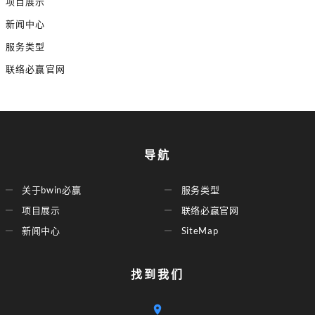
项目展示
新闻中心
服务类型
联络必赢官网
导航
关于bwin必赢
服务类型
项目展示
联络必赢官网
新闻中心
SiteMap
找到我们