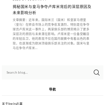
揭秘国米与皇马争夺卢库米背后的深层原因及
未来影响分析
文章摘要：近年来，国际米兰（国米）和皇家马德里
（皇马）在转会市场上的竞争愈发激烈，特别是在争夺
球员卢库米这一事件上，两家俱乐部的博弈揭示了更多
深层次的原因与未来潜在影响。卢库米是一位备受瞩目
的年轻后卫，他的表现不仅在国内联赛中有着出色的表
现，也逐渐成为欧洲顶级俱乐部关注的对象。国米与皇
马在争夺卢库米...
Search blog...
导航
关于bwin必赢