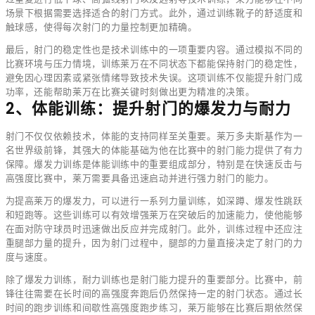
场景下根据需要选择适合的射门方式。此外，通过训练靴子的舒适度和
触球感，使得每次射门的力量控制更加精确。
最后，射门的稳定性也是技术训练中的一项重要内容。通过模拟不同的
比赛环境与压力情境，训练莱万在不同状态下都能保持射门的稳定性，
避免因心理因素或紧张情绪导致技术失误。这项训练不仅能提升射门成
功率，还能帮助莱万在比赛关键时刻做出更为精准的决策。
2、体能训练：提升射门的爆发力与耐力
射门不仅仅依赖技术，体能的支持同样至关重要。莱万多夫斯基作为一
名世界级前锋，其强大的体能基础为他在比赛中的射门能力提供了有力
保障。爆发力训练是体能训练中的重要组成部分，特别是在快速反击与
高强度比赛中，莱万需要具备迅速启动并进行强力射门的能力。
为提高莱万的爆发力，可以进行一系列力量训练，如深蹲、爆发性跳跃
和短跑等。这些训练可以有效增强莱万在突破后的加速能力，使他能够
在面对防守球员时迅速做出反应并完成射门。此外，训练过程中还应注
重腿部力量的提升，因为射门过程中，腿部的力量直接决定了射门的力
度与速度。
除了爆发力训练，耐力训练也是射门能力提升的重要部分。比赛中，前
锋往往需要在长时间的高强度奔跑后仍然保持一定的射门状态。通过长
时间的跑步训练和间歇性高强度跑步练习，莱万能够在比赛后期依然保