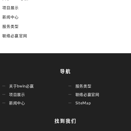
项目展示
新闻中心
服务类型
联络必赢官网
导航
关于bwin必赢
服务类型
项目展示
联络必赢官网
新闻中心
SiteMap
找到我们