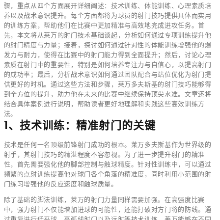
骤，重点从四个方面展开详细阐述：技术训练、体能训练、心理素质培
养以及战术意识提升。每个方面都将为球员的射门技巧提供具体而实用
的训练方案，帮助他们在比赛中更加精准与高效地完成进攻任务。首
先，本文将从莱万的射门技术基础谈起，分析如何通过专项训练提升他
的射门精度与力量；接着，探讨如何通过针对性的体能训练增强他的爆
发力与耐力，使得在比赛中的射门能力得到全面提升；然后，讨论心理
素质在射门中的重要性，特别是如何培养专注力与自信心，以提高射门
的成功率；最后，分析战术意识如何通过团队配合与站位优化为射门提
供更好的时机。通过这些方法和步骤，莱万多夫斯基的射门技巧能够得
到全方位的提升，助力他在未来的比赛中继续保持顶尖水准。文章还将
结合具体案例进行说明，帮助读者更好地理解和实践这些高效训练方
法。
1、技术训练：精准射门的关键
技术是任何一名顶级前锋射门成功的根本。莱万多夫斯基作为世界级的
射手，其射门技巧的精湛程度不容忽视。为了进一步提升射门的精准
性，首先需要强化他的脚部控制与触球精度。针对性训练中，可以通过
频繁的点射训练提高他对球门各个角落的精准度，同时利用小范围的射
门练习增强他的反应速度和触球质量。
除了基础的脚法训练，莱万的射门力量同样需要加强。在高强度比赛
中，强力射门不仅能增加进球的可能性，还能打破对方门将的防线。通
过重复进行低平球、高弧线射门以及远射等技术训练，莱万能够在不同