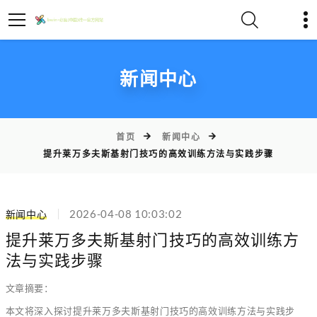
新闻中心
首页
新闻中心
提升莱万多夫斯基射门技巧的高效训练方法与实践步骤
新闻中心
2026-04-08 10:03:02
提升莱万多夫斯基射门技巧的高效训练方
法与实践步骤
文章摘要：
本文将深入探讨提升莱万多夫斯基射门技巧的高效训练方法与实践步