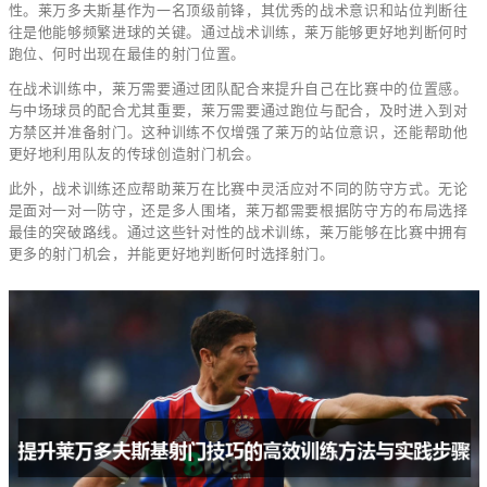
性。莱万多夫斯基作为一名顶级前锋，其优秀的战术意识和站位判断往
往是他能够频繁进球的关键。通过战术训练，莱万能够更好地判断何时
跑位、何时出现在最佳的射门位置。
在战术训练中，莱万需要通过团队配合来提升自己在比赛中的位置感。
与中场球员的配合尤其重要，莱万需要通过跑位与配合，及时进入到对
方禁区并准备射门。这种训练不仅增强了莱万的站位意识，还能帮助他
更好地利用队友的传球创造射门机会。
此外，战术训练还应帮助莱万在比赛中灵活应对不同的防守方式。无论
是面对一对一防守，还是多人围堵，莱万都需要根据防守方的布局选择
最佳的突破路线。通过这些针对性的战术训练，莱万能够在比赛中拥有
更多的射门机会，并能更好地判断何时选择射门。