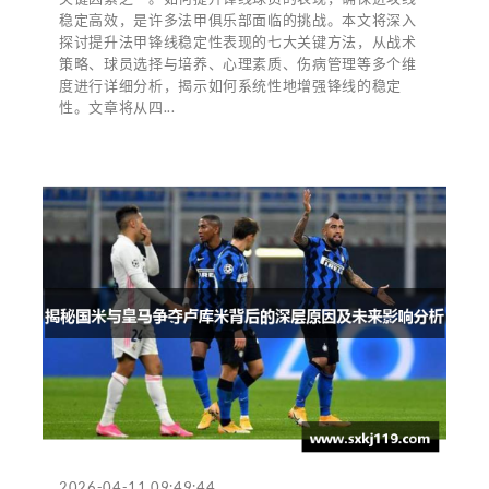
稳定高效，是许多法甲俱乐部面临的挑战。本文将深入
探讨提升法甲锋线稳定性表现的七大关键方法，从战术
策略、球员选择与培养、心理素质、伤病管理等多个维
度进行详细分析，揭示如何系统性地增强锋线的稳定
性。文章将从四...
2026-04-11 09:49:44