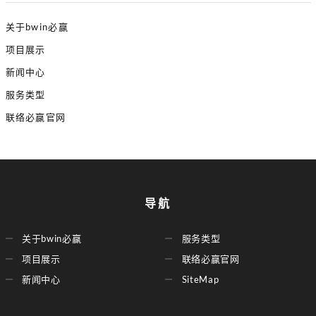
关于bwin必赢
项目展示
新闻中心
服务类型
联络必赢官网
导航
关于bwin必赢
服务类型
项目展示
联络必赢官网
新闻中心
SiteMap