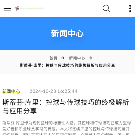
新闻中心
首页
新闻中心
斯蒂芬·库里：控球与传球技巧的终极解析与应用分享
新闻中心
2024-10-23 16:25:44
斯蒂芬·库里：控球与传球技巧的终极解析
与应用分享
斯蒂芬·库里作为现代篮球的标志性人物，其控球和传球技巧已成为篮球
爱好者和职业球员学习的典范。本文将围绕库里的控球与传球技巧展开
详细解析，探讨其在比赛中的应用与影响。文章分为四个部分：第一部