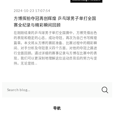
2024-10-23 17:07:54
方博挥拍夺冠再创辉煌 乒乓球男子单打全国
赛全纪录与精彩瞬间回顾
在刚刚结束的乒乓球男子单打全国赛中，方博凭借出色
的表现和稳定的心态，成功夺冠，再次为自己书写辉煌
篇章。本文将从方博的赛前准备、比赛过程中的精彩瞬
间、对手分析及夺冠意义四个方面，对他的夺冠之路进
行全面回顾。通过详细的赛事记录与方博在比赛中的表
现，我们可以更深刻地理解这位运动员背后的努力与坚
持。无论是技...
Search blog...
导航