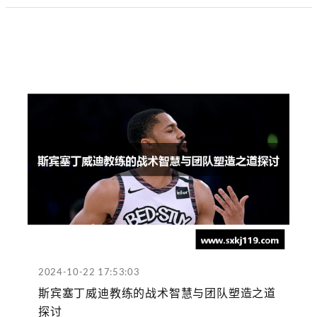
2024-10-22 17:53:03
斯宾塞丁威迪教练的战术智慧与团队塑造之道
探讨