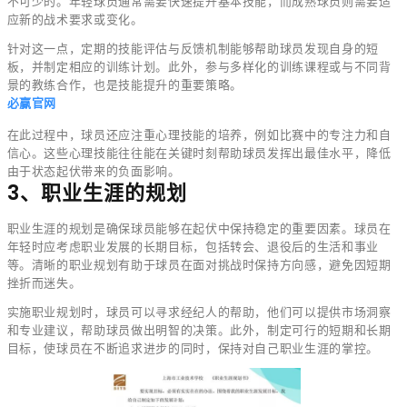
不可少的。年轻球员通常需要快速提升基本技能，而成熟球员则需要适
应新的战术要求或变化。
针对这一点，定期的技能评估与反馈机制能够帮助球员发现自身的短
板，并制定相应的训练计划。此外，参与多样化的训练课程或与不同背
景的教练合作，也是技能提升的重要策略。
必赢官网
在此过程中，球员还应注重心理技能的培养，例如比赛中的专注力和自
信心。这些心理技能往往能在关键时刻帮助球员发挥出最佳水平，降低
由于状态起伏带来的负面影响。
3、职业生涯的规划
职业生涯的规划是确保球员能够在起伏中保持稳定的重要因素。球员在
年轻时应考虑职业发展的长期目标，包括转会、退役后的生活和事业
等。清晰的职业规划有助于球员在面对挑战时保持方向感，避免因短期
挫折而迷失。
实施职业规划时，球员可以寻求经纪人的帮助，他们可以提供市场洞察
和专业建议，帮助球员做出明智的决策。此外，制定可行的短期和长期
目标，使球员在不断追求进步的同时，保持对自己职业生涯的掌控。