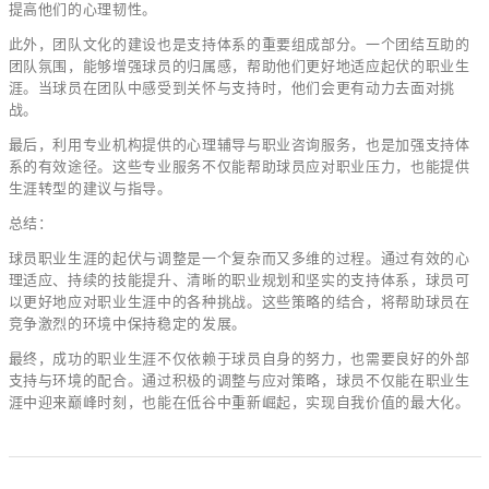
提高他们的心理韧性。
此外，团队文化的建设也是支持体系的重要组成部分。一个团结互助的
团队氛围，能够增强球员的归属感，帮助他们更好地适应起伏的职业生
涯。当球员在团队中感受到关怀与支持时，他们会更有动力去面对挑
战。
最后，利用专业机构提供的心理辅导与职业咨询服务，也是加强支持体
系的有效途径。这些专业服务不仅能帮助球员应对职业压力，也能提供
生涯转型的建议与指导。
总结：
球员职业生涯的起伏与调整是一个复杂而又多维的过程。通过有效的心
理适应、持续的技能提升、清晰的职业规划和坚实的支持体系，球员可
以更好地应对职业生涯中的各种挑战。这些策略的结合，将帮助球员在
竞争激烈的环境中保持稳定的发展。
最终，成功的职业生涯不仅依赖于球员自身的努力，也需要良好的外部
支持与环境的配合。通过积极的调整与应对策略，球员不仅能在职业生
涯中迎来巅峰时刻，也能在低谷中重新崛起，实现自我价值的最大化。