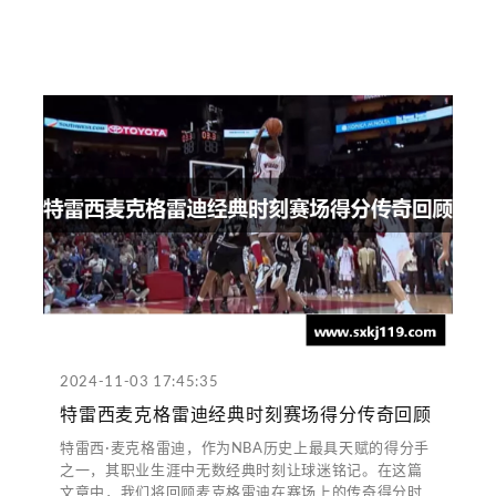
2024-11-03 17:45:35
特雷西麦克格雷迪经典时刻赛场得分传奇回顾
特雷西·麦克格雷迪，作为NBA历史上最具天赋的得分手
之一，其职业生涯中无数经典时刻让球迷铭记。在这篇
文章中，我们将回顾麦克格雷迪在赛场上的传奇得分时