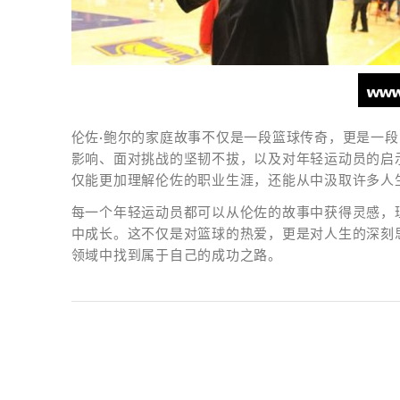
伦佐·鲍尔的家庭故事不仅是一段篮球传奇，更是一
影响、面对挑战的坚韧不拔，以及对年轻运动员的启
仅能更加理解伦佐的职业生涯，还能从中汲取许多人
每一个年轻运动员都可以从伦佐的故事中获得灵感，
中成长。这不仅是对篮球的热爱，更是对人生的深刻
领域中找到属于自己的成功之路。