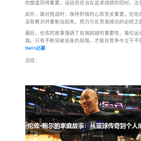
的塑造同样重要。运动员应当在追求成绩的同时，注
此外，面对挑战时，保持积极的心态至关重要。伦佐
汲取教训并重新站起来。努力与反思是成功的必经之
最后，伦佐的故事强调了自我超越的重要性。每位运
我。只有不断突破自身的局限，才能在竞争中立于不
bwin必赢
总结：