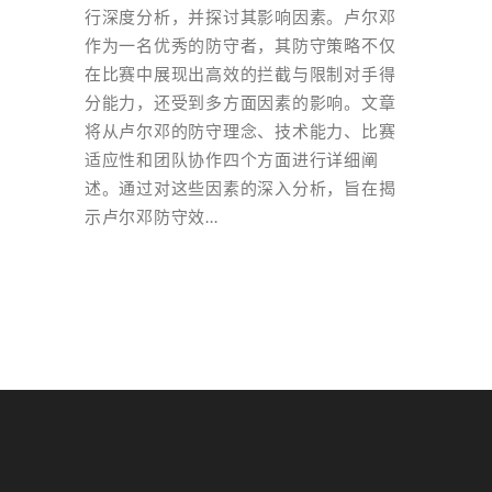
行深度分析，并探讨其影响因素。卢尔邓
作为一名优秀的防守者，其防守策略不仅
在比赛中展现出高效的拦截与限制对手得
分能力，还受到多方面因素的影响。文章
将从卢尔邓的防守理念、技术能力、比赛
适应性和团队协作四个方面进行详细阐
述。通过对这些因素的深入分析，旨在揭
示卢尔邓防守效...