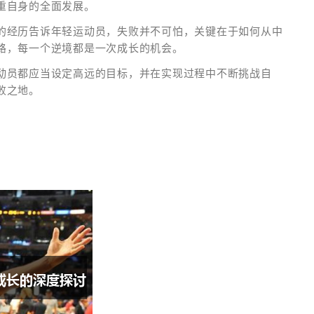
重自身的全面发展。
的经历告诉年轻运动员，失败并不可怕，关键在于如何从中
路，每一个逆境都是一次成长的机会。
动员都应当设定高远的目标，并在实现过程中不断挑战自
败之地。