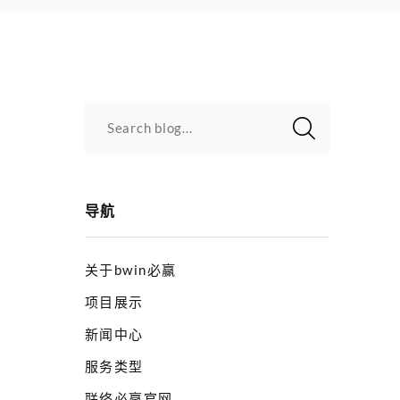
Search blog...
导航
关于bwin必赢
项目展示
新闻中心
服务类型
联络必赢官网