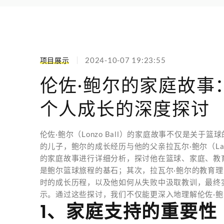
项目展示
2024-10-07 19:23:55
伦佐·鲍尔的家庭故事
个人成长的深度探讨
伦佐·鲍尔（Lonzo Ball）的家庭故事不仅是关
的儿子，鲍尔的成长经历与他的父亲拉瓦尔·鲍尔（LaV
的家庭故事进行详细分析，探讨他在篮球、家庭、教
是鲍尔篮球旅程的基石；其次，拉瓦尔·鲍尔的教育
时的成长历程，以及他如何从失败中汲取教训，最终
示。通过这些探讨，我们不仅能更深入地理解伦佐·
1、家庭支持的重要性