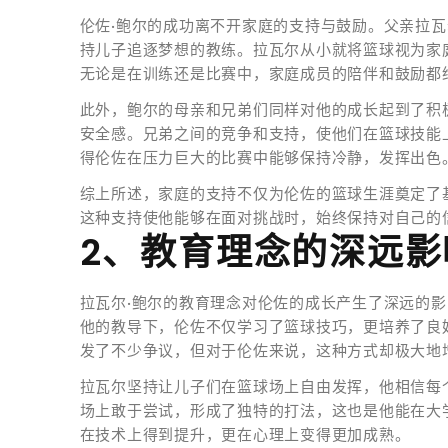
伦佐·鲍尔的成功离不开家庭的支持与鼓励。父亲拉瓦
持儿子追逐梦想的教练。拉瓦尔从小就将篮球视为家
无论是在训练还是比赛中，家庭成员的陪伴和鼓励都
此外，鲍尔的母亲和兄弟们同样对他的成长起到了积
安全感。兄弟之间的竞争和支持，使他们在篮球技能
得伦佐在压力巨大的比赛中能够保持冷静，发挥出色
综上所述，家庭的支持不仅为伦佐的篮球生涯奠定了
这种支持使他能够在面对挑战时，始终保持对自己的
2、教育理念的深远影
拉瓦尔·鲍尔的教育理念对伦佐的成长产生了深远的
他的教导下，伦佐不仅学习了篮球技巧，更培养了良
发了不少争议，但对于伦佐来说，这种方式却极大地
拉瓦尔坚持让儿子们在篮球场上自由发挥，他相信每
场上敢于尝试，形成了独特的打法，这也是他能在大
在技术上得到提升，更在心理上变得更加成熟。