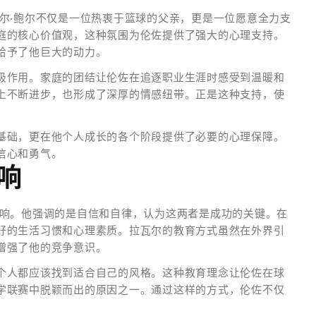
尔·鲍尔不仅是一位热衷于篮球的父亲，更是一位愿意全力支
庭的核心价值观，这种氛围为伦佐提供了强大的心理支持。
给予了他巨大的动力。
极作用。家庭的团结让伦佐在追逐职业生涯时感受到温暖和
上不断进步，也形成了深厚的情感纽带。正是这种支持，使
。
基础，更在他个人成长的各个阶段提供了必要的心理保障。
信心和勇气。
响
影响。他强调的是自信和自律，认为这两者是成功的关键。在
好的生活习惯和心理素质。拉瓦尔的教育方式虽然在外界引
增强了他的竞争意识。
个人都应该找到适合自己的风格。这种教育理念让伦佐在球
学联赛中脱颖而出的原因之一。通过这样的方式，伦佐不仅