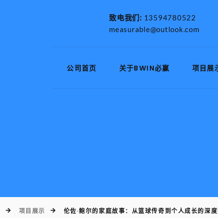
致电我们:
13594780522
measurable@outlook.com
公司首页
关于BWIN必赢
项目展
页
项目展示
伦佐·鲍尔的家庭故事：从篮球传奇到个人成长的深度