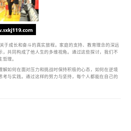
段关于成长和奋斗的真实旅程。家庭的支持、教育理念的深远
示，共同构成了他人生的多维视角。通过这些探讨，我们不
生哲理。
理解如何在面对压力和挑战时保持积极的心态，如何在逆境
思考与实践。通过这样的努力与坚持，每个人都能在自己的