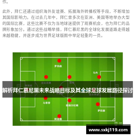
作。
此外，拜仁还通过组织海外友谊赛、拓展海外转播权等手段，不断增加
其国际影响力。在过去几年中，拜仁曾多次在亚洲、美国等地举办大型
的国际比赛，这些比赛不仅为当地球迷提供了观赛机会，也为拜仁的品
牌形象加分。通过这些战略举措，拜仁慕尼黑的全球化发展道路走得越
来越稳健，并逐步成为世界足球版图中举足轻重的一员。