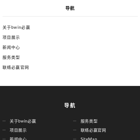
导航
关于bwin必赢
项目展示
新闻中心
服务类型
联络必赢官网
导航
关于bwin必赢
服务类型
项目展示
联络必赢官网
新闻中心
SiteMap