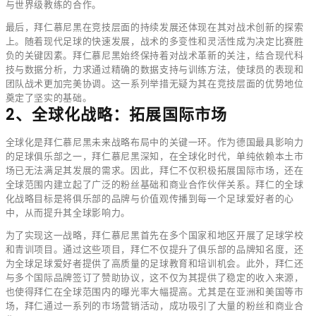
与世界级教练的合作。
最后，拜仁慕尼黑在竞技层面的持续发展还体现在其对战术创新的探索
上。随着现代足球的快速发展，战术的多变性和灵活性成为决定比赛胜
负的关键因素。拜仁慕尼黑始终保持着对战术革新的关注，结合现代科
技与数据分析，力求通过精确的数据支持与训练方法，使球员的表现和
团队战术更加完美协调。这一系列举措无疑为其在竞技层面的优势地位
奠定了坚实的基础。
2、全球化战略：拓展国际市场
全球化是拜仁慕尼黑未来战略布局中的关键一环。作为德国最具影响力
的足球俱乐部之一，拜仁慕尼黑深知，在全球化时代，单纯依赖本土市
场已无法满足其发展的需求。因此，拜仁不仅积极拓展国际市场，还在
全球范围内建立起了广泛的粉丝基础和商业合作伙伴关系。拜仁的全球
化战略目标是将俱乐部的品牌与价值观传播到每一个足球爱好者的心
中，从而提升其全球影响力。
为了实现这一战略，拜仁慕尼黑首先在多个国家和地区开展了足球学校
和青训项目。通过这些项目，拜仁不仅提升了俱乐部的品牌知名度，还
为全球足球爱好者提供了高质量的足球教育和培训机会。此外，拜仁还
与多个国际品牌签订了赞助协议，这不仅为其提供了稳定的收入来源，
也使得拜仁在全球范围内的曝光率大幅提高。尤其是在亚洲和美国等市
场，拜仁通过一系列的市场营销活动，成功吸引了大量的粉丝和商业合