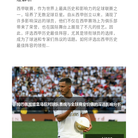
西甲联赛，作为世界上最具历史和影响力的足球联赛之
一，培养了无数足球巨星。自从西甲创立以来，涌现了
许多影响深远的球员，他们不仅在西甲赛场上为俱乐部
带来了荣誉，也在国际舞台上展现了不凡的技艺。因
此，评选西甲历史最佳阵容，尤其是领衔球员的选择，
成为了球迷和专家们热议的话题。如何评选出西甲历史
最佳阵容的领衔...