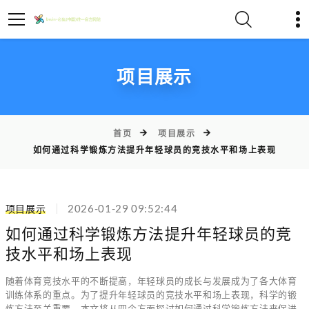
项目展示
首页
项目展示
如何通过科学锻炼方法提升年轻球员的竞技水平和场上表现
项目展示
2026-01-29 09:52:44
如何通过科学锻炼方法提升年轻球员的竞
技水平和场上表现
随着体育竞技水平的不断提高，年轻球员的成长与发展成为了各大体育
训练体系的重点。为了提升年轻球员的竞技水平和场上表现，科学的锻
炼方法至关重要。本文将从四个方面探讨如何通过科学锻炼方法来促进