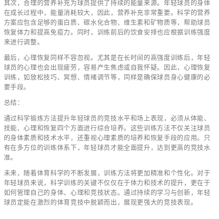
其次，合理的营养补充为球员提供了持续的能量来源。年轻球员的身体
在成长过程中，能量消耗较大，因此，营养补充非常重要。科学的营养
方案应包含足够的蛋白质、碳水化合物、维生素和矿物质等，帮助球员
恢复体力和提高免疫力。同时，训练前后的饮食安排也应根据训练强度
来进行调整。
最后，心理恢复同样不容忽视。尤其是在长时间的高强度训练后，年轻
球员的心理也会出现疲劳，容易产生焦虑或自我怀疑。因此，心理恢复
训练，如放松技巧、冥想、情绪调节等，同样是确保球员身心健康的必
要手段。
总结：
通过科学锻炼方法提升年轻球员的竞技水平和场上表现，必须从体能、
技能、心理和恢复四个方面进行综合培养。这些训练方法不仅关注球员
的身体素质和技术水平，还重视心理素质的培养和恢复手段的应用。只
有在多方位的训练体系下，年轻球员才能全面提升，达到更高的竞技水
准。
未来，随着体育科学的不断发展，训练方法将更加精准和个性化。对于
年轻球员来说，科学训练的关键不仅仅在于体力和技术的提升，更在于
如何管理自己的身体、心理和竞技状态。通过持续的学习与创新，年轻
球员定能在激烈的体育竞技中脱颖而出，展现更强大的竞技表现。