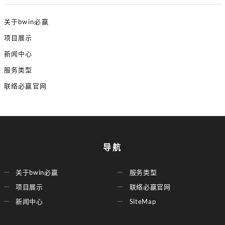
关于bwin必赢
项目展示
新闻中心
服务类型
联络必赢官网
导航
关于bwin必赢
服务类型
项目展示
联络必赢官网
新闻中心
SiteMap