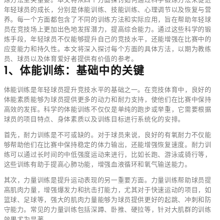
年轻球员的成长，分别是体能训练、技能训练、心理调节以及恢复与营
养。每一个方面都包含了不同的训练方法和实际应用，旨在帮助年轻球
员在竞技场上更加出色地发挥潜力，提高综合能力。通过这些科学的锻
炼手段，年轻球员不仅能够提升自己的竞技水平，还能增强在比赛中的
应变能力和持久性。本文将深入探讨每个方面的具体方法，以期为教练
员、球员以及体育爱好者提供有价值的参考。
1、体能训练：基础中的关键
体能训练是年轻球员提升竞技水平的基础之一。在竞技体育中，良好的
体能素质能够为球员提供更多的动力和耐力支持，使他们在比赛中保持
高效的发挥。科学的体能训练不仅仅是单纯的跑步或举重，它需要根据
球员的项目特点、身体素质以及训练目标进行系统化的安排。
首先，耐力训练是不可或缺的。对于球员来说，良好的有氧耐力不仅能
够帮助他们在比赛中保持稳定的体力输出，还能增强恢复速度。耐力训
练可以通过长时间的中低强度运动来进行，比如长跑、游泳或骑行等，
这些训练有助于提高心肺功能，增强血液循环和氧气输送能力。
其次，力量训练是提升运动表现的另一重要方面。力量训练帮助球员提
高肌肉力量，增强爆发力和抗击打能力，尤其对于快速运动的项目，如
篮球、足球等，强大的肌肉力量能够为球员提供更好的起跳、冲刺和防
守能力。常见的力量训练包括深蹲、卧推、硬拉等，针对大肌群的训练
效果尤为显著。