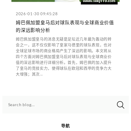
2026-01-30 09:45:28
姆巴佩加盟皇马后对球队表现与全球商业价值
的深远影响分析
姆巴佩加盟皇马的消息无疑是足坛近几年最为轰动的转
会之一，这不仅仅影响了皇家马德里的球队表现，也对
全球足球市场的商业格局产生了深远的影响。本文将从
四个方面对姆巴佩加盟皇马后对球队表现与全球商业价
值的深远影响进行详细分析。首先，姆巴佩的加入提升
了皇马的竞技实力，使得球队在欧冠和西甲的竞争力大
大增强；其次...
Search blog...
导航