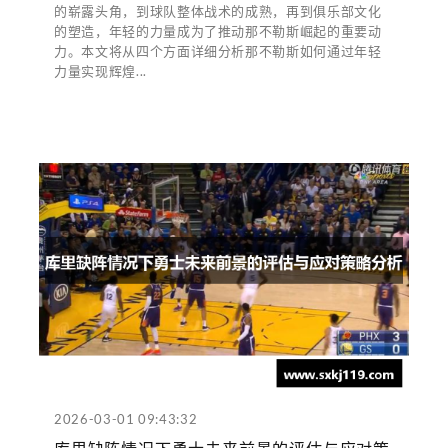
的崭露头角，到球队整体战术的成熟，再到俱乐部文化
的塑造，年轻的力量成为了推动那不勒斯崛起的重要动
力。本文将从四个方面详细分析那不勒斯如何通过年轻
力量实现辉煌...
2026-03-01 09:43:32