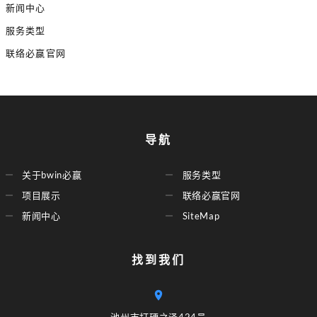
新闻中心
服务类型
联络必赢官网
导航
关于bwin必赢
服务类型
项目展示
联络必赢官网
新闻中心
SiteMap
找到我们
池州市打硬之泽424号