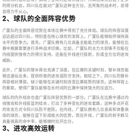
的得分机会。四川队在面对广厦队这种全方位、无死角的战术时，显得
显得力不从心。
2、球队的全面阵容优势
广厦队的全面阵容优势在本场比赛中得到了充分体现。球队的阵容深度
远远超过四川队，特别是在核心球员的发挥上，广厦队能够始终保持高
水平的竞争力。首先，广厦队拥有几位具备全能能力的球员，能够在比
赛中根据需要进行多种战术切换。比如，广厦队的主力大前锋不仅能在
内线提供强有力的得分支持，还能在外线进行投射，形成全方位的进攻
威胁。
此外，广厦队的替补席也充满了深度。在比赛的关键时刻，替补球员能
够迅速站出来，提供所需的进攻或防守支持。相较之下，四川队的替补
阵容相对薄弱，缺少能够在关键时刻改变比赛局势的球员。这种阵容上
的差距，使得广厦队能够在长时间的比赛中保持强大的压迫力。
球队的内外结合也是广厦队阵容优势的一部分。广厦队在比赛中通过内
线强攻和外线投篮的结合，打出了多种变化的进攻套路，这种多点开花
的攻击方式令四川队防不胜防。在内线，广厦队拥有几位身高和体重俱
佳的球员，能够在篮下形成极大的优势，而在外线，广厦队的射手群又
具备很高的命中率，能够随时拉开比分。
3、进攻高效运转