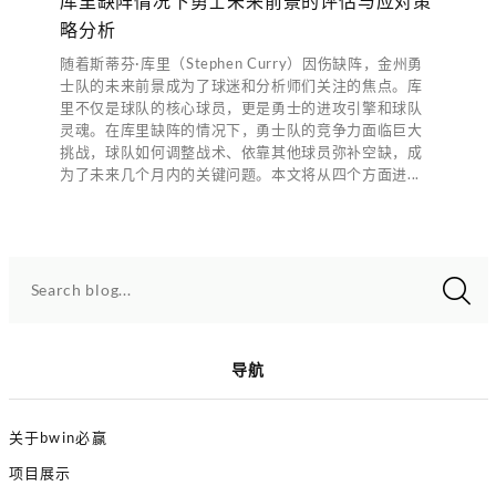
库里缺阵情况下勇士未来前景的评估与应对策
略分析
随着斯蒂芬·库里（Stephen Curry）因伤缺阵，金州勇
士队的未来前景成为了球迷和分析师们关注的焦点。库
里不仅是球队的核心球员，更是勇士的进攻引擎和球队
灵魂。在库里缺阵的情况下，勇士队的竞争力面临巨大
挑战，球队如何调整战术、依靠其他球员弥补空缺，成
为了未来几个月内的关键问题。本文将从四个方面进...
Search blog...
导航
关于bwin必赢
项目展示