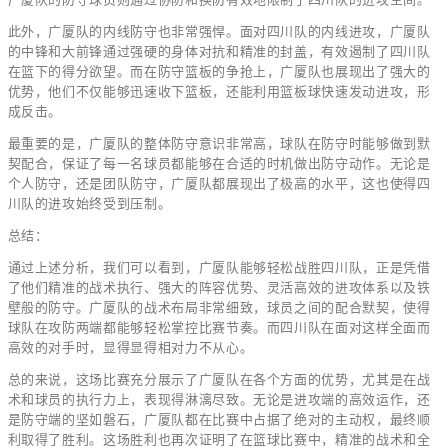
此外，广厦队的内线防守也非常强悍。面对四川队的内线进攻，广厦队
的中锋和大前锋通过强硬的身体对抗和精准的封盖，有效遏制了四川队
在篮下的得分欲望。而在防守篮板的争抢上，广厦队也展现出了强大的
优势，他们不仅能够迅速收下篮板，还能利用篮板球快速发动进攻，形
成反击。
最重要的是，广厦队的整体防守意识非常高，球队在防守时能够做到默
契配合，保证了每一名球员都能够在合适的时机做出防守动作。无论是
个人防守，还是团队防守，广厦队都展现出了极高的水平，这也使得四
川队的进攻始终受到压制。
总结：
通过上述分析，我们可以看到，广厦队能够轻松战胜四川队，正是凭借
了他们精准的战术执行、强大的阵容优势、灵活高效的进攻体系以及铁
壁般的防守。广厦队的战术布局非常细致，球员之间的配合默契，使得
球队在攻防两端都能够轻松掌控比赛节奏。而四川队在面对这样全面而
高效的对手时，显得显得相对力不从心。
总的来说，这场比赛充分展示了广厦队在各个方面的优势，尤其是在战
术和球员的执行力上，表现得淋漓尽致。无论是进攻端的高效运作，还
是防守端的坚如磐石，广厦队都在比赛中占据了绝对的主动权，最终顺
利取得了胜利。这场胜利也再次证明了在篮球比赛中，精准的战术和全