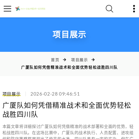
项目展示
首页
项目展示
广厦队如何凭借精准战术和全面优势轻松战胜四川队
项目展示
2026-02-28 09:46:51
广厦队如何凭借精准战术和全面优势轻松
战胜四川队
本篇文章将详细探讨广厦队如何凭借精准的战术部署和全面的优势，轻
松战胜四川队。在这场比赛中，广厦队的战术执行、人员配置、进攻组
织和防守策略都展现出了极高的水准。四川队虽有一定的实力，但在广