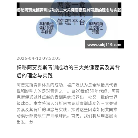
2026-04-12 09:50:05
揭秘阿贾克斯青训成功的三大关键要素及其背
后的理念与实践
阿贾克斯青训体系的成功，被广泛认为是全球最具代表
性和影响力的足球青训之一。自20世纪50年代起，阿贾
克斯便通过其卓越的青训系统培养出一批又一批的世界
级球员。本文将深入分析阿贾克斯青训成功的三大关键
要素及其背后的理念与实践，探讨这些因素如何共同推
动俱乐部持续生产顶级球员。首先，我们将从理念层面
出发，分...