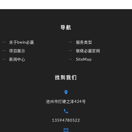
导航
关于bwin必赢
服务类型
项目展示
联络必赢官网
新闻中心
SiteMap
找到我们
池州市打硬之泽424号
13594780522