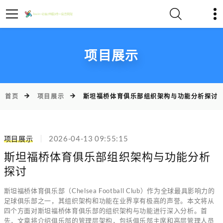
项目展示
首页
项目展示
斯坦福桥体育俱乐部组织架构与功能分析探讨
项目展示
2026-04-13 09:55:15
斯坦福桥体育俱乐部组织架构与功能分析
探讨
斯坦福桥体育俱乐部（Chelsea Football Club）作为全球最具影响力的
足球俱乐部之一，其组织架构和功能在业界享有极高的声誉。本文将从
四个方面对斯坦福桥体育俱乐部的组织架构与功能进行深入分析。首
先，文章将介绍俱乐部的管理层架构，包括俱乐部主席和高层管理人员