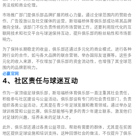
务法规和商业伦理。
市场推广部门是俱乐部品牌扩展的核心力量。通过全球范围内的赞助合
作、广告投放以及社交媒体的运营，斯坦福桥体育俱乐部成功将其品牌
推向全球。该部门不仅负责传统的市场营销工作，还要利用现代化的互
联网技术和社交平台与球迷保持互动，提升俱乐部的粉丝粘性和市场影
响力。
为了保持长期稳定的收益，俱乐部还通过多元化的商业模式，进行各种
跨行业的合作，如与各大品牌的联合营销，举办国际友谊赛等。这些多
元化的收入来源，不仅增加了俱乐部的资金流动性，也增强了其全球范
围内的品牌影响力。
必赢官网
4、社区责任与球迷互动
作为一家顶级足球俱乐部，斯坦福桥体育俱乐部一直注重其社会责任，
积极参与社区建设与公益活动。俱乐部设有专门的社会责任部门，负责
组织各类公益活动，尤其是在青少年足球发展和教育领域。通过举办足
球训练营和公益比赛，俱乐部能够与更多的青少年建立联系，激发他们
对足球的兴趣，培养未来的足球人才。
此外，俱乐部还通过各类公益项目，帮助有需要的群体，尤其是在贫困
地区提供足球设施和培训支持。这种回馈社会的做法，不仅提升了俱乐