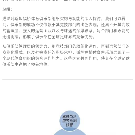
总结：
通过对斯坦福桥体育俱乐部组织架构与功能的深入探讨，我们可以看
到，俱乐部的成功不仅依赖于其竞技部门的出色表现，还离不开其高效
的管理层、强大的运营团队以及与球迷的深厚联系。每个部门和职能的
无缝衔接，形成了俱乐部在全球足球界的竞争优势。
从俱乐部管理层的领导力，到竞技部门的精细化运作，再到运营部门的
商业化模式，以及社会责任的积极承担，斯坦福桥体育俱乐部展现了一
个现代体育组织的综合运作能力。这些因素共同作用，使其在全球足球
俱乐部中占据了领先地位。