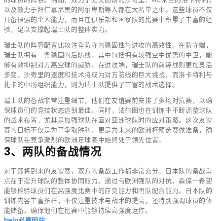
以及效力于拜仁慕尼黑的阿尔卑斯等人都在大名单之中。这些球员不仅
具备很强的个人能力，而且在俱乐部和国家队的比赛中积累了丰富的经
验，足以支撑起瑞士队的整体实力。
瑞士队的阵容配置比较注重防守的稳固性与进攻的高效性。在防守端，
瑞士队拥有一条稳固的后防线，其中包括拥有较强空中优势的中卫，能
够有效抑制对方高空球的威胁。在进攻端，瑞士队的前锋线则更加灵活
多变，沙奇里的速度和技术将成为对方防线的巨大挑战，而洛卡特利与
扎卡的中场组织能力，则为瑞士队提供了丰富的战术选择。
瑞士队的备战非常注重细节，他们在友谊赛前安排了多场对抗赛，以确
保球员们的竞技状态达到最佳。同时，法尔图也在训练中不断调整球队
的战术布置，尤其是加强球队在面对亚洲球队时的应对策略。这次友谊
赛的目标不仅是为了争取胜利，更是为未来的欧洲杯预选赛做准备，确
保球队在竞争激烈的欧洲足球圈中始终处于领先位置。
3、两队的备战情况
对于即将到来的友谊赛，双方的备战工作都非常充分。日本队的备战重
点在于提升球队的整体协同能力。通过与欧洲强队的对抗，森保一希望
能够检验球员们在高强度比赛中的应变能力和团队配合能力。日本队的
训练内容丰富多样，不仅注重技术与战术的提高，还特别强调球员的体
能储备，确保他们在比赛中能够持续高强度运作。
bwin必赢网站