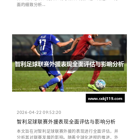
面的细致分析...
2026-04-22 09:52:20
智利足球联赛外援表现全面评估与影响分析
本文旨在对智利足球联赛外援的表现进行全面评估，并
分析其对联赛发展的影响。随着全球化进程的推进，外