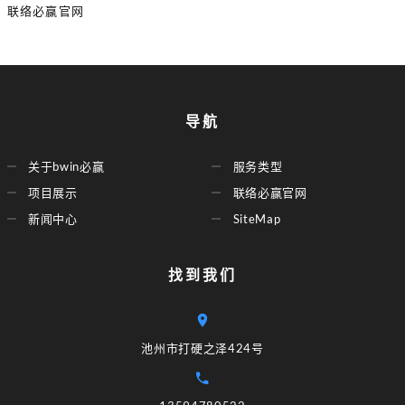
联络必赢官网
导航
关于bwin必赢
服务类型
项目展示
联络必赢官网
新闻中心
SiteMap
找到我们
池州市打硬之泽424号