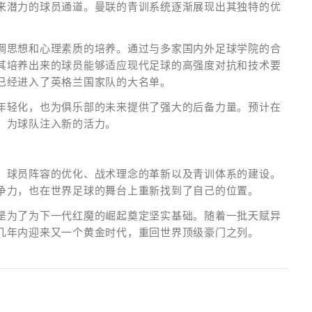
来潜力的球员通道。曼联的青训系统逐渐展现出其独特的优
调思想和心理素质的培养。通过与多家国内外足球学院的合
其培养出来的球员能够适应现代足球的高强度对抗和技术要
已经进入了英格兰国家队的大名单。
年轻化，也为俱乐部的未来提供了强大的后备力量。预计在
，为球队注入新的活力。
、球员阵容的优化、战术理念的革新以及青训体系的建设。
争力，也在世界足球的舞台上重新找到了自己的位置。
是为了为下一代红魔的崛起奠定坚实基础。随着一批天赋异
几年内迎来又一个黄金时代，重回世界顶级豪门之列。