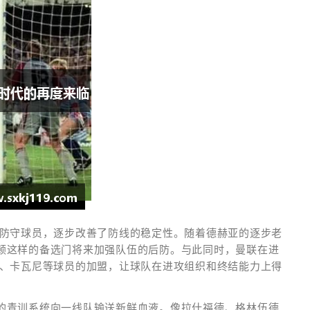
等防守球员，逐步改善了防线的稳定性。随着德赫亚的逐步老
顿这样的备选门将来加强队伍的后防。与此同时，曼联在进
斯、卡瓦尼等球员的加盟，让球队在进攻组织和终结能力上得
的青训系统向一线队输送新鲜血液。像拉什福德、格林伍德