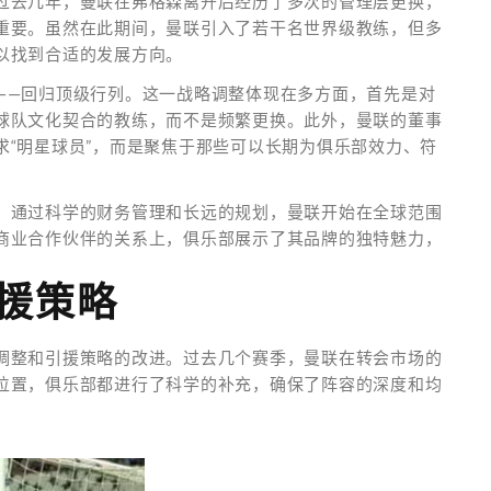
过去几年，曼联在弗格森离开后经历了多次的管理层更换，
重要。虽然在此期间，曼联引入了若干名世界级教练，但多
以找到合适的发展方向。
——回归顶级行列。这一战略调整体现在多方面，首先是对
球队文化契合的教练，而不是频繁更换。此外，曼联的董事
“明星球员”，而是聚焦于那些可以长期为俱乐部效力、符
。通过科学的财务管理和长远的规划，曼联开始在全球范围
商业合作伙伴的关系上，俱乐部展示了其品牌的独特魅力，
援策略
调整和引援策略的改进。过去几个赛季，曼联在转会市场的
位置，俱乐部都进行了科学的补充，确保了阵容的深度和均