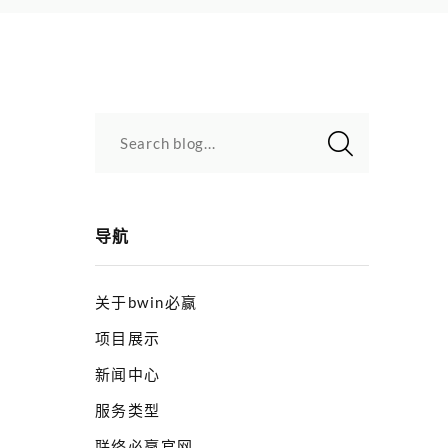
Search blog...
导航
关于bwin必赢
项目展示
新闻中心
服务类型
联络必赢官网