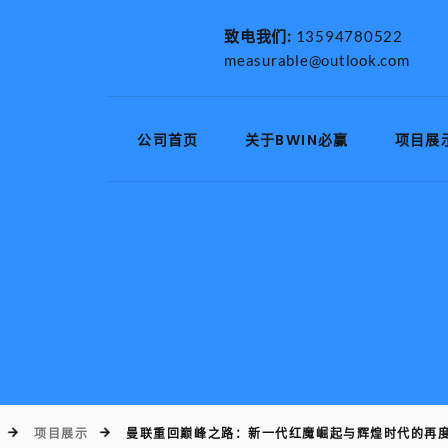
致电我们:
13594780522
measurable@outlook.com
公司首页
关于BWIN必赢
项目展
项目展示
曼联重回巅峰之路：新一代红魔崛起与辉煌时代的再