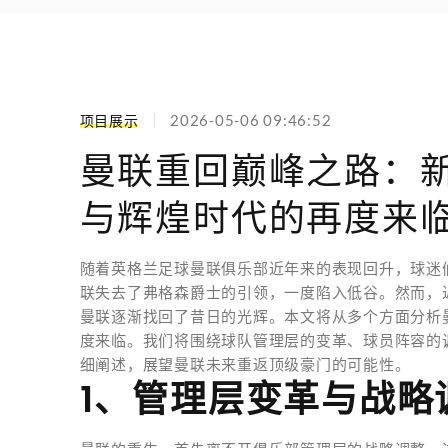
项目展示
2026-05-06 09:46:52
曼联重回巅峰之路：
与辉煌时代的再度来
随着英格兰足球曼联俱乐部近年来的表现回升，球迷们
联失去了弗格森爵士的引领，一度陷入低谷。然而，
曼联逐渐找回了昔日的光辉。本文将从多个方面分析
度来临。我们将围绕球队管理层的变革、球员阵容的
细阐述，展望曼联未来重返顶级豪门的可能性。
1、管理层变革与战略