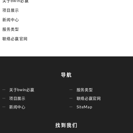
关于bwin必赢
项目展示
新闻中心
服务类型
联络必赢官网
导航
关于bwin必赢
服务类型
项目展示
联络必赢官网
新闻中心
SiteMap
找到我们