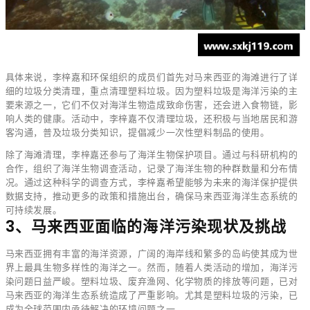
具体来说，李梓嘉和环保组织的成员们首先对马来西亚的海滩进行了详
细的垃圾分类清理，重点清理塑料垃圾。因为塑料垃圾是海洋污染的主
要来源之一，它们不仅对海洋生物造成致命伤害，还会进入食物链，影
响人类的健康。活动中，李梓嘉不仅清理垃圾，还积极与当地居民和游
客沟通，普及垃圾分类知识，提倡减少一次性塑料制品的使用。
除了海滩清理，李梓嘉还参与了海洋生物保护项目。通过与科研机构的
合作，组织了海洋生物调查活动，记录了海洋生物的种群数量和分布情
况。通过这种科学的调查方式，李梓嘉希望能够为未来的海洋保护提供
数据支持，推动更多的政策和措施出台，确保马来西亚海洋生态系统的
可持续发展。
3、马来西亚面临的海洋污染现状及挑战
马来西亚拥有丰富的海洋资源，广阔的海岸线和繁多的岛屿使其成为世
界上最具生物多样性的海洋之一。然而，随着人类活动的增加，海洋污
染问题日益严峻。塑料垃圾、废弃渔网、化学物质的排放等问题，已对
马来西亚的海洋生态系统造成了严重影响。尤其是塑料垃圾的污染，已
成为全球范围内亟待解决的环境问题之一。