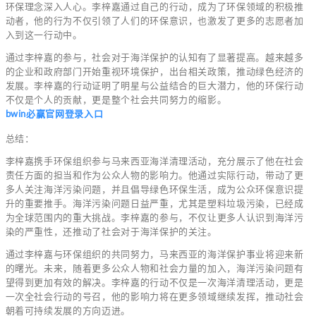
环保理念深入人心。李梓嘉通过自己的行动，成为了环保领域的积极推
动者，他的行为不仅引领了人们的环保意识，也激发了更多的志愿者加
入到这一行动中。
通过李梓嘉的参与，社会对于海洋保护的认知有了显著提高。越来越多
的企业和政府部门开始重视环境保护，出台相关政策，推动绿色经济的
发展。李梓嘉的行动证明了明星与公益结合的巨大潜力，他的环保行动
不仅是个人的贡献，更是整个社会共同努力的缩影。
bwin必赢官网登录入口
总结：
李梓嘉携手环保组织参与马来西亚海洋清理活动，充分展示了他在社会
责任方面的担当和作为公众人物的影响力。他通过实际行动，带动了更
多人关注海洋污染问题，并且倡导绿色环保生活，成为公众环保意识提
升的重要推手。海洋污染问题日益严重，尤其是塑料垃圾污染，已经成
为全球范围内的重大挑战。李梓嘉的参与，不仅让更多人认识到海洋污
染的严重性，还推动了社会对于海洋保护的关注。
通过李梓嘉与环保组织的共同努力，马来西亚的海洋保护事业将迎来新
的曙光。未来，随着更多公众人物和社会力量的加入，海洋污染问题有
望得到更加有效的解决。李梓嘉的行动不仅是一次海洋清理活动，更是
一次全社会行动的号召，他的影响力将在更多领域继续发挥，推动社会
朝着可持续发展的方向迈进。