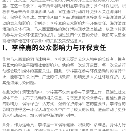
重。在这一背景下，马来西亚羽毛球明星李梓嘉携手多个环保组织，积
极参与马来西亚海洋清理活动，旨在通过行动呼吁更多人关注海洋环
保，保护蓝色星球。本文将从四个方面详细阐述李梓嘉参与海洋清理活
动的意义和影响，分别是：李梓嘉的公众影响力与环保责任、海洋清理
活动的具体行动、马来西亚面临的海洋污染现状及其挑战，以及李梓嘉
的参与对公众环保意识的提升。通过这四个方面的分析，我们可以更全
面地理解他在环保事业中的贡献及其深远意义。
1、李梓嘉的公众影响力与环保责任
作为马来西亚的羽毛球明星，李梓嘉无疑是公众人物中的佼佼者，拥有
着巨大的粉丝基础和社会影响力。他的每一次公开露面、每一次公益行
动都会吸引媒体的高度关注。因此，李梓嘉在参与环保活动时的言行举
止，能够在社会上产生广泛的传播效应，影响更多人关注环境保护，尤
其是海洋污染问题。
在此次海洋清理活动中，李梓嘉不仅亲自参与了清理工作，还通过社交
媒体平台，发布了活动的相关信息，号召更多的公众参与。他通过自身
的影响力，倡导绿色生活方式，强调保护海洋生态的重要性。李梓嘉的
影响力使得这一环保活动在公众中产生了较大的反响，进而带动了更多
的人行动起来，加入到保护海洋的行列中。
此外，作为运动员，李梓嘉一直倡导健康、积极的生活理念，身体力行
地参与公益活动，这种行为不仅让人们看到了他对社会责任的担当，也