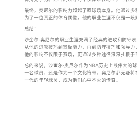
最终，奥尼尔的影响力超越了篮球场本身。他通过多
为了一位真正的体育偶像。他的职业生涯不仅是一段
总结：
沙奎尔·奥尼尔的职业生涯充满了经典的进攻和防守
从他的进攻技巧到篮板能力，再到防守技巧和领导力
他的影响不仅限于赛场，更通过多种途径深深扎根于
总的来说，沙奎尔·奥尼尔作为NBA历史上最伟大的
一名球员，还是作为一个文化符号，奥尼尔都无疑将
一代的年轻球员，成为他们心中不灭的传奇。