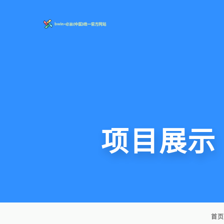
项目展示
首