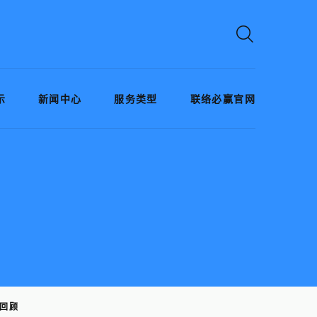
示
新闻中心
服务类型
联络必赢官网
回顾