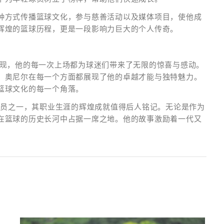
种方式传播篮球文化，参与慈善活动以及媒体项目，使他成
辉煌的篮球历程，更是一段影响力巨大的个人传奇。
表现，他的每一次上场都为球迷们带来了无限的惊喜与感动。
，奥尼尔在每一个方面都展现了他的卓越才能与独特魅力。
篮球文化的每一个角落。
球员之一，其职业生涯的辉煌成就值得后人铭记。无论是作为
在篮球的历史长河中占据一席之地。他的故事激励着一代又